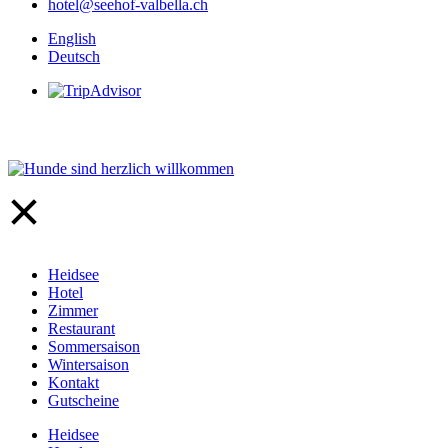
hotel@seehof-valbella.ch
English
Deutsch
Heidsee
Hotel
Zimmer
Restaurant
Sommersaison
Wintersaison
Kontakt
Gutscheine
Heidsee