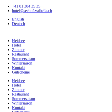
Zum
+41 81 384 35 35
Inhalt
hotel@seehof-valbella.ch
springen
English
Deutsch
Heidsee
Hotel
Zimmer
Restaurant
Sommersaison
Wintersaison
Kontakt
Gutscheine
Heidsee
Hotel
Zimmer
Restaurant
Sommersaison
Wintersaison
Kontakt